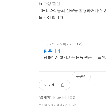
5) 수량 할인
- 1+1, 2+1 등의 전략을 활용하거나
을 사용합니다.
https://jh다모아.com
광고
판촉나라
텀블러,에코백,사무용품,관공서, 돌
구독하기
공감
경제학
'
' 카테고리의 다른 글
독점적 경쟁시장의 사회적 이익