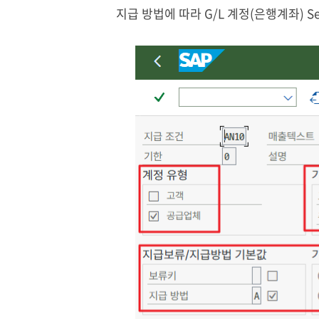
지급
방법에
따라
G/L
계정
(
은행계좌
) S