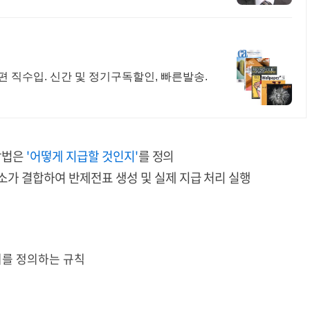
 직수입. 신간 및 정기구독할인, 빠른발송.
방법은
'어떻게 지급할 것인지'
를
정의
소가
결합하여
반제전표
생성
및
실제
지급
처리
실행
지를
정의하는
규칙