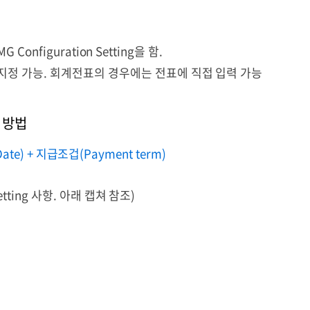
MG Configuration Setting
을
함
.
지정
가능
.
회계전표의
경우에는
전표에
직접
입력
가능
방법
Date) + 지급조겁(Payment term)
tting 사항. 아래 캡쳐 참조)