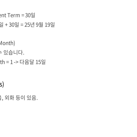
nt Term = 30
일
일
+ 30
일
= 25
년
9
월
19
일
Month)
수
있습니다
.
h = 1 ->
다음달
15
일
s)
음
,
외화
등이
있음
.