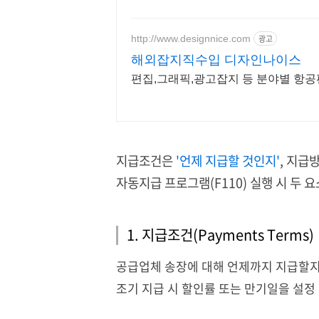
http://www.designnice.com
광고
해외잡지직수입 디자인나이스
편집,그래픽,광고잡지 등 분야별 항공편
지급조건은
'언제 지급할 것인지
'
,
지급
자동지급
프로그램
(F110)
실행
시
두
요
1. 지급조건
(Payments Terms)
공급업체
송장에
대해
언제까지
지급할
조기
지급
시
할인률
또는
만기일을
설정