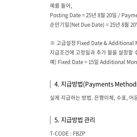
예를
들어
,
Posting Date = 25
년
8
월
20
일
/ Payme
순만기일
(Net Due Date) = 25
년
8
월
20
※
고급설정
Fixed Date & Additional 
지급조건에
고정일과
추가 월을
설정할
예
) Fixed Date = 15
일
Additional Mont
4. 지급방법
(Payments Method
실제
지급하는
방법
.
은행이체
,
수표
,
어
5. 지급방법
관리
T
-CODE : FBZP